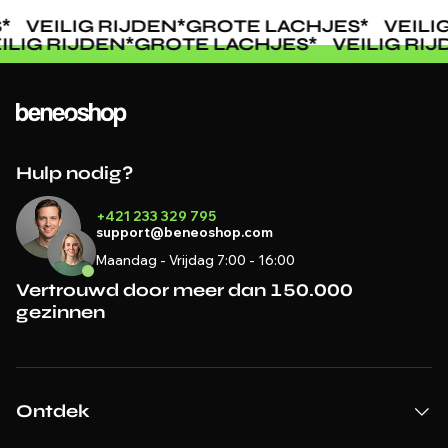
*
VEILIG RIJDEN
*
GROTE LACHJES
*
VEILIG
EILIG RIJDEN
*
GROTE LACHJES
*
VEILIG RI
Hulp nodig?
+421 233 329 795
support@beneoshop.com
Maandag - Vrijdag 7:00 - 16:00
Vertrouwd door meer dan 150.000
gezinnen
Ontdek