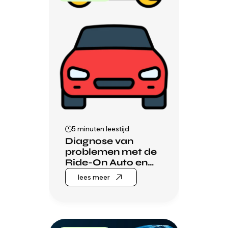
5 minuten leestijd
Diagnose van
problemen met de
Ride-On Auto en
hun snelste
lees meer
oplossingen