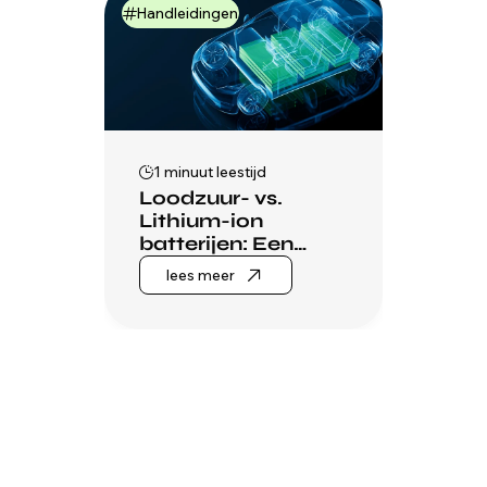
Handleidingen
1 minuut leestijd
Loodzuur- vs.
Lithium-ion
batterijen: Een
uitgebreide
lees meer
vergelijking