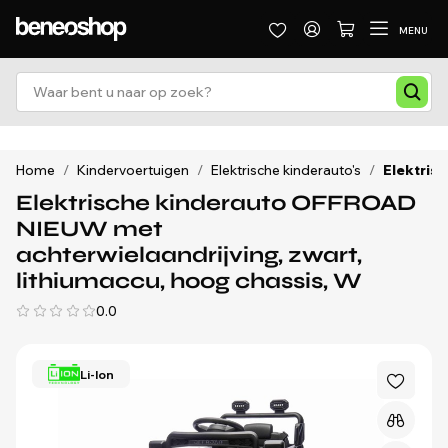
MENU
Home
/
Kindervoertuigen
/
Elektrische kinderauto's
/
Elektris
Elektrische kinderauto OFFROAD
NIEUW met
achterwielaandrijving, zwart,
lithiumaccu, hoog chassis, W
0.0
Li-Ion