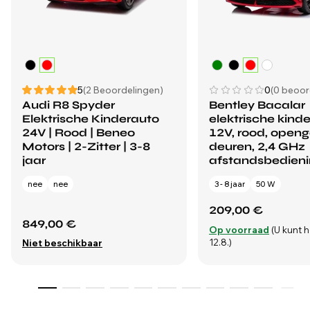
5
(2 Beoordelingen)
0
(0 beoor
Audi R8 Spyder
Bentley Bacalar
Elektrische Kinderauto
elektrische kind
24V | Rood | Beneo
12V, rood, open
Motors | 2-Zitter | 3-8
deuren, 2,4 GHz
jaar
afstandsbedieni
nee
nee
3 - 8 jaar
50 W
209,00 €
849,00 €
Op voorraad
(U kunt 
12.8.)
Niet beschikbaar