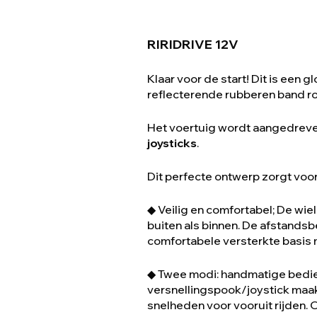
RIRIDRIVE 12V
Klaar voor de start! Dit is een 
reflecterende rubberen band ro
Het voertuig wordt aangedrev
joysticks
.
Dit perfecte ontwerp zorgt voo
◆ Veilig en comfortabel; De wiel
buiten als binnen. De afstands
comfortabele versterkte basis m
◆ Twee modi: handmatige bedien
versnellingspook/joystick maakt
snelheden voor vooruit rijden