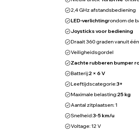
2,4 GHz afstandsbediening
LED-verlichting
rondom de b
Joysticks voor bediening
Draait 360 graden vanuit één
Veiligheidsgordel
Zachte rubberen bumper r
Batterij:
2 × 6 V
Leeftijdscategorie:
3+
Maximale belasting:
25 kg
Aantal zitplaatsen: 1
Snelheid:
3-5 km/u
Voltage: 12 V