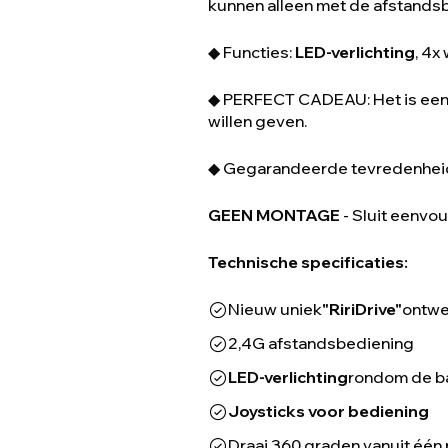
kunnen alleen met de afstandsb
◆ Functies:
LED-verlichting
, 4x
◆ PERFECT CADEAU: Het is een i
willen geven.
◆ Gegarandeerde tevredenheid; 
GEEN MONTAGE
- Sluit eenvou
Technische specificaties:
Nieuw uniek
"RiriDrive"
ontwe
2,4G afstandsbediening
LED-verlichting
rondom de b
Joysticks voor bediening
Draai 360 graden vanuit één 