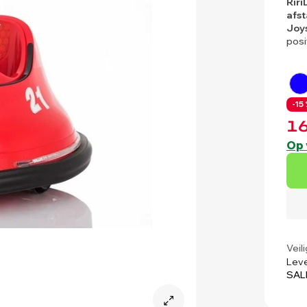
Riri
afs
Joys
posi
-15 
16
Op 
Veil
Leve
SAL