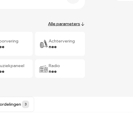
Alle parameters
oorvering
Achtervering
ee
nee
uziekpaneel
Radio
ee
nee
ordelingen
3