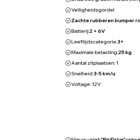
Veiligheidsgordel
Zachte rubberen bumper r
Batterij:
2 × 6V
Leeftijdscategorie:
3+
Maximale belasting:
25 kg
Aantal zitplaatsen: 1
Snelheid:
3-5 km/u
Voltage: 12V
Nieuw uniek
"RiriDrive"
ontwe