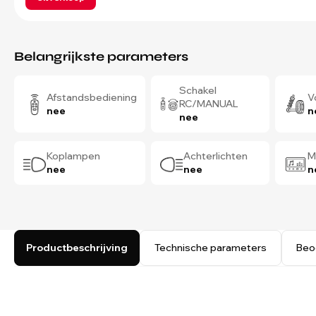
Belangrijkste parameters
Schakel
Afstandsbediening
V
RC/MANUAL
nee
n
nee
Koplampen
Achterlichten
M
nee
nee
n
Productbeschrijving
Technische parameters
Beo