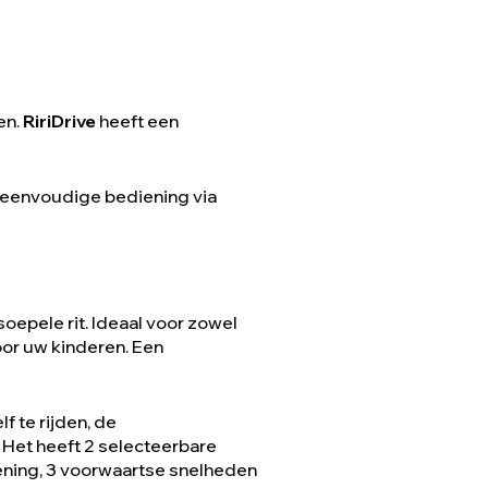
en.
RiriDrive
heeft een
 eenvoudige bediening via
soepele rit. Ideaal voor zowel
oor uw kinderen. Een
 te rijden, de
. Het heeft 2 selecteerbare
ening, 3 voorwaartse snelheden