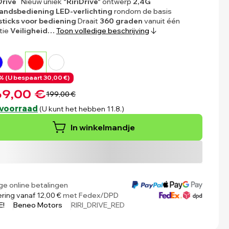
Drive
Nieuw uniek
"RiriDrive"
ontwerp
2,4G
tandsbediening
LED-verlichting
rondom de basis
ticks voor bediening
Draait
360 graden
vanuit één
tie
Veiligheid…
Toon volledige beschrijving
% (
U bespaart
30,00 €)
9,00 €
199,00 €
voorraad
(U kunt het hebben 11.8.)
In winkelmandje
ige online betalingen
ring vanaf 12,00 €
met Fedex/DPD
E!
Beneo Motors
RIRI_DRIVE_RED